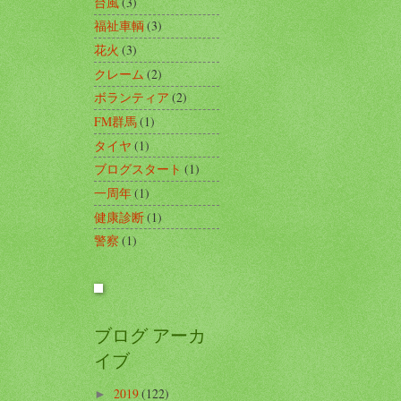
台風
(3)
福祉車輌
(3)
花火
(3)
クレーム
(2)
ボランティア
(2)
FM群馬
(1)
タイヤ
(1)
ブログスタート
(1)
一周年
(1)
健康診断
(1)
警察
(1)
ブログ アーカ
イブ
2019
(122)
►