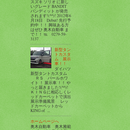
スズキ ソリオ に新し
いグレード BANDIT
バンディット が発売
されます!(^^)! 2012年6
月18日 Debut! 先行予
約中 ！！ 興味ある方
はぜひ 奥木自動車 ま
で！！ ℡ 0279-59-
3137
新型タン
トカスタ
ム 展示
車！！
ダイハツ
新型タントカスタム
ＲＳ パールホワ
イト ！ 展示車 ！！ や
っと届きました!(^^)!
ＫＩＮＧに相応しくレ
ッドカーペットで演出
展示準備風景 レッ
ドカーペットから
KING of ...
ホームページへ
奥木自動車 奥木雅範