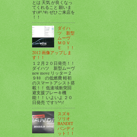
とは 天気 が良くなっ
てくれること 願いま
す(#^.^#) ぜひご来店を
！！
ダイハ
ツ 新型
ムーヴ
ＭＯＶ
Ｅ ！！
2012 画像アップしま
す！！
１２月２０日発売！！
ダイハツ 新型ムーヴ
new move リッター２
９ｷﾛ の低燃費 軽初
のスマートアシスト搭
載！！ 低速域衝突回
避支援ブレーキ機
能！！ いよいよ ２０
日発売 です!(^^)!
スズキ
ソリオ
BANDIT
バンディ
ット！！