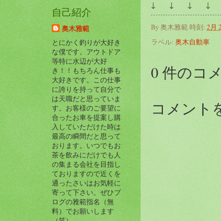
↓ ↓ ↓ ↓ 
自己紹介
By
奥木雅範
時刻:
2月 2
奥木雅範
ラベル:
奥木自動車
とにかく釣りが大好き
な僕です。アウトドア
等特に水辺が大好
0 件のコ
き！！もちろん仕事も
大好きです。この仕事
に誇りを持って自分で
は天職だと思っていま
コメント
す。お客様のご要望に
合ったお車を提案し購
入していただけた時は
最高の瞬間だと思って
おります。いつでもお
茶を飲みにだけでも人
の集まる会社を目指し
ておりますので近くを
通ったさいはお気軽に
寄って下さい。ぜひブ
ログの雅範指名（無
料）でお願いします
（笑）。