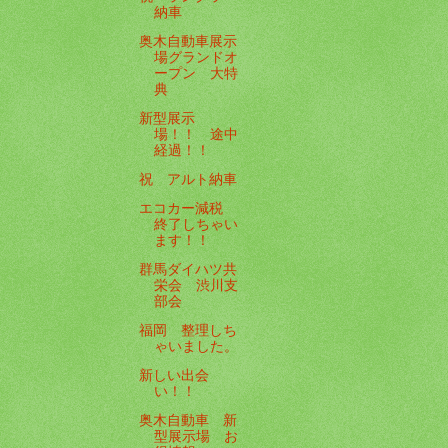
納車
奥木自動車展示
場グランドオ
ープン 大特
典
新型展示
場！！ 途中
経過！！
祝 アルト納車
エコカー減税
終了しちゃい
ます！！
群馬ダイハツ共
栄会 渋川支
部会
福岡 整理しち
ゃいました。
新しい出会
い！！
奥木自動車 新
型展示場 お