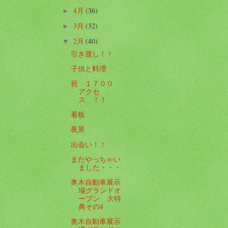
4月
(36)
►
3月
(32)
►
2月
(40)
▼
引き渡し！！
子供と料理
祝 １７００
アクセ
ス ！！
看板
夜景
出会い！！
またやっちゃい
ました・・・
奥木自動車展示
場グランドオ
ープン 大特
典その4
奥木自動車展示