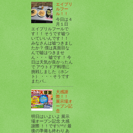
エイプリ
ルフー
ル！！
今日は４
月１日
エイプリルフールで
す！！ そうです嘘つ
いていいんです！！
みなさんは嘘つきまし
たか？ 僕は真面目な
んで嘘はつきませ
ん・・・ 嘘です ！ 今
日は天気が良かったん
で アウトドア料理に
挑戦しました（ホン
ト） ・・・そうです
またパ...
大感謝
際！！
展示場オ
ープン記
念
明日はいよいよ 展示
場オープン記念 大感
謝際 ！！です!(^^)! 最
後の準備も終わり あ