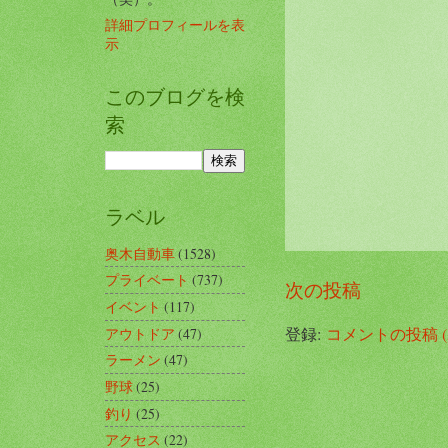
詳細プロフィールを表
示
このブログを検
索
ラベル
奥木自動車
(1528)
プライベート
(737)
次の投稿
イベント
(117)
登録:
コメントの投稿 (A
アウトドア
(47)
ラーメン
(47)
野球
(25)
釣り
(25)
アクセス
(22)