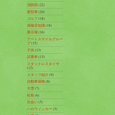
消防団
(22)
新型車
(20)
ゴルフ
(18)
保険豆知識
(18)
展示場
(16)
アートスマイルグルー
プ
(15)
子供
(13)
試乗車
(13)
スタットレスタイヤ
(12)
スタッフ紹介
(9)
自動車保険
(8)
大雪
(7)
松島
(6)
出会い
(5)
ハロウィンカー
(3)