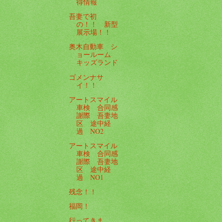
得情報
吾妻で初
の！！ 新型
展示場！！
奥木自動車 シ
ョールーム
キッズランド
ゴメンナサ
イ！！
アートスマイル
車検 合同感
謝際 吾妻地
区 途中経
過 NO2
アートスマイル
車検 合同感
謝際 吾妻地
区 途中経
過 NO1
残念！！
福岡！
行ってきま