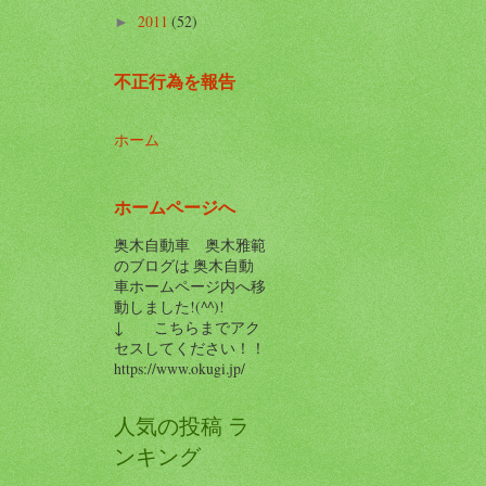
2011
(52)
►
不正行為を報告
ホーム
ホームページへ
奥木自動車 奥木雅範
のブログは 奥木自動
車ホームページ内へ移
動しました!(^^)!
↓ こちらまでアク
セスしてください！！
https://www.okugi.jp/
人気の投稿 ラ
ンキング