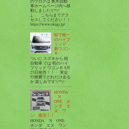
のブログは 奥木自動
車ホームページ内へ移
動しました!(^^)!
↓ こちらまでアク
セスしてください！！
https://www.okugi.jp/
軽で唯一
のハイブ
リッド
新ワゴン
Ｒ
ついに スズキから 軽
自動車 では 初のハイ
ブリッド ワゴンＲ 8月
25日発売！！ 実走
行燃費でどれだけ走る
か 楽しみです!(^^)!
HONDA
N
ONE ホ
ンダ エ
ヌ ワ
ン 復活！！
HONDA N ONE
ホンダ エヌ ワン