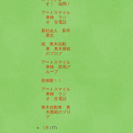
す！ 福岡！
アートスマイル
車検 ラジ
オ 生電話
新社会人 新卒
業生
祝 奥木自動
車 奥木雅範
のブログ
アートスマイル
車検 群馬グ
ループ
初体験！！
アートスマイル
車検 ラジ
オ 生電話
奥木自動車 奥
木雅範のブロ
グ
1月
(37)
►