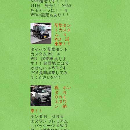
N360復活です！！ 11
月1日 発売！！ N360
をモチーフに！！ ４
WDの設定もあり！！
新型タン
トカスタ
ム ４
WD 試
乗車！！
ダイハツ 新型タント
カスタム RS ４
WD 試乗車 ありま
す！！ 降雪地 には欠
かせない ４WDです!
(^^)! 是非試乗してみ
てください!(^^)!
祝 ホン
ダ Ｎ
ＯＮＥ
エヌワ
ン 納
車！！
ホンダ Ｎ ＯＮＥ
エヌワン プレミアム
Ｌパッケージ ４ＷＤ