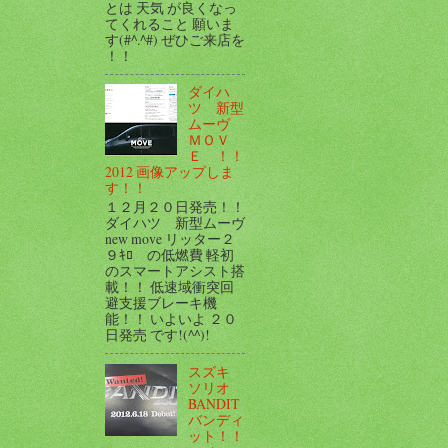
とは 天気 が良くなっ
てくれること 願いま
す(#^.^#) ぜひご来店を
！！
ダイハ
ツ 新型
ムーヴ
ＭＯＶ
Ｅ ！！
2012 画像アップしま
す！！
１２月２０日発売！！
ダイハツ 新型ムーヴ
new move リッター２
９ｷﾛ の低燃費 軽初
のスマートアシスト搭
載！！ 低速域衝突回
避支援ブレーキ機
能！！ いよいよ ２０
日発売 です!(^^)!
スズキ
ソリオ
BANDIT
バンディ
ット！！