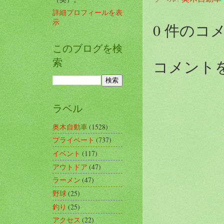
詳細プロフィールを表
示
0 件のコ
このブログを検
索
コメント
ラベル
奥木自動車
(1528)
プライベート
(737)
イベント
(117)
アウトドア
(47)
ラーメン
(47)
野球
(25)
釣り
(25)
アクセス
(22)