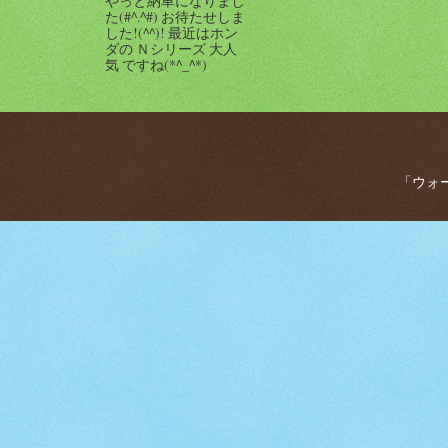
やっと納車になりまし
た(#^.^#) お待たせしま
した!(^^)! 最近はホン
ダの Ｎシリーズ 大人
気 ですね(*^_^*)
「ウォー