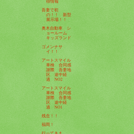
得情報
吾妻で初
の！！ 新型
展示場！！
奥木自動車 シ
ョールーム
キッズランド
ゴメンナサ
イ！！
アートスマイル
車検 合同感
謝際 吾妻地
区 途中経
過 NO2
アートスマイル
車検 合同感
謝際 吾妻地
区 途中経
過 NO1
残念！！
福岡！
行ってきま