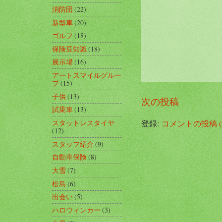
消防団
(22)
新型車
(20)
ゴルフ
(18)
保険豆知識
(18)
展示場
(16)
アートスマイルグルー
プ
(15)
子供
(13)
次の投稿
試乗車
(13)
登録:
コメントの投稿 (A
スタットレスタイヤ
(12)
スタッフ紹介
(9)
自動車保険
(8)
大雪
(7)
松島
(6)
出会い
(5)
ハロウィンカー
(3)