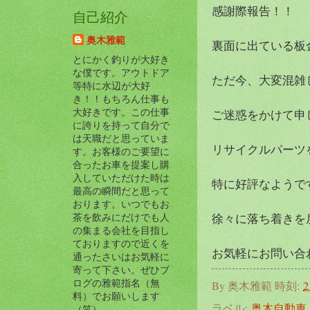
感謝際報告！！
自己紹介
奥木雅範
裏面に出ている板
とにかく釣りが大好き
な僕です。アウトドア
ただ今、大変混雑して
等特に水辺が大好
き！！もちろん仕事も
大好きです。この仕事
ご迷惑をかけて申し
に誇りを持って自分で
は天職だと思っていま
リサイクルパーツ
す。お客様のご要望に
合ったお車を提案し購
入していただけた時は
特に好評なようです(#
最高の瞬間だと思って
おります。いつでもお
徐々に落ち着きを
茶を飲みにだけでも人
の集まる会社を目指し
ておりますので近くを
お気軽にお問い合
通ったさいはお気軽に
寄って下さい。ぜひブ
ログの雅範指名（無
By
奥木雅範
時刻:
2
料）でお願いします
ラベル:
奥木自動車
（笑）。