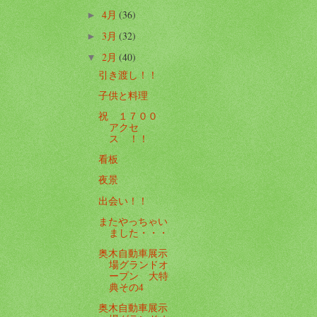
4月
(36)
►
3月
(32)
►
2月
(40)
▼
引き渡し！！
子供と料理
祝 １７００
アクセ
ス ！！
看板
夜景
出会い！！
またやっちゃい
ました・・・
奥木自動車展示
場グランドオ
ープン 大特
典その4
奥木自動車展示