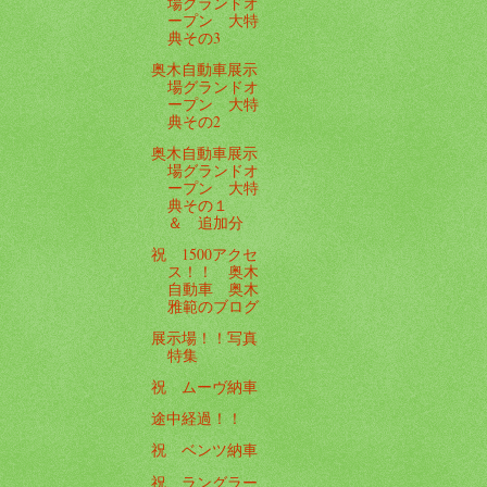
場グランドオ
ープン 大特
典その3
奥木自動車展示
場グランドオ
ープン 大特
典その2
奥木自動車展示
場グランドオ
ープン 大特
典その１
＆ 追加分
祝 1500アクセ
ス！！ 奥木
自動車 奥木
雅範のブログ
展示場！！写真
特集
祝 ムーヴ納車
途中経過！！
祝 ベンツ納車
祝 ラングラー