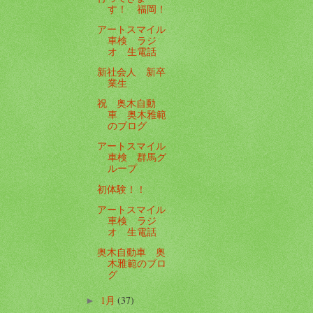
す！ 福岡！
アートスマイル
車検 ラジ
オ 生電話
新社会人 新卒
業生
祝 奥木自動
車 奥木雅範
のブログ
アートスマイル
車検 群馬グ
ループ
初体験！！
アートスマイル
車検 ラジ
オ 生電話
奥木自動車 奥
木雅範のブロ
グ
1月
(37)
►