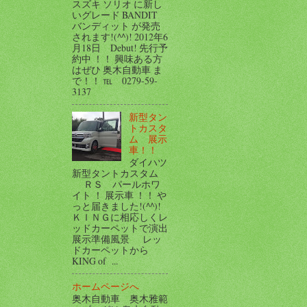
スズキ ソリオ に新し
いグレード BANDIT
バンディット が発売
されます!(^^)! 2012年6
月18日 Debut! 先行予
約中 ！！ 興味ある方
はぜひ 奥木自動車 ま
で！！ ℡ 0279-59-
3137
新型タン
トカスタ
ム 展示
車！！
ダイハツ
新型タントカスタム
ＲＳ パールホワ
イト ！ 展示車 ！！ や
っと届きました!(^^)!
ＫＩＮＧに相応しくレ
ッドカーペットで演出
展示準備風景 レッ
ドカーペットから
KING of ...
ホームページへ
奥木自動車 奥木雅範