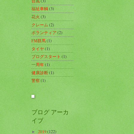
台風
(3)
福祉車輌
(3)
花火
(3)
クレーム
(2)
ボランティア
(2)
FM群馬
(1)
タイヤ
(1)
ブログスタート
(1)
一周年
(1)
健康診断
(1)
警察
(1)
ブログ アーカ
イブ
2019
(122)
►