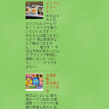
エイプリ
ルフー
ル！！
今日は４
月１日
エイプリルフールで
す！！ そうです嘘つ
いていいんです！！
みなさんは嘘つきまし
たか？ 僕は真面目な
んで嘘はつきませ
ん・・・ 嘘です ！ 今
日は天気が良かったん
で アウトドア料理に
挑戦しました（ホン
ト） ・・・そうです
またパ...
大感謝
際！！
展示場オ
ープン記
念
明日はいよいよ 展示
場オープン記念 大感
謝際 ！！です!(^^)! 最
後の準備も終わり あ