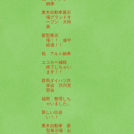
納車
奥木自動車展示
場グランドオ
ープン 大特
典
新型展示
場！！ 途中
経過！！
祝 アルト納車
エコカー減税
終了しちゃい
ます！！
群馬ダイハツ共
栄会 渋川支
部会
福岡 整理しち
ゃいました。
新しい出会
い！！
奥木自動車 新
型展示場 お