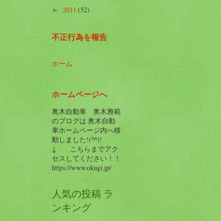
2011
(52)
►
不正行為を報告
ホーム
ホームページへ
奥木自動車 奥木雅範
のブログは 奥木自動
車ホームページ内へ移
動しました!(^^)!
↓ こちらまでアク
セスしてください！！
https://www.okugi.jp/
人気の投稿 ラ
ンキング