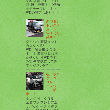
N360復活です！！ 11
月1日 発売！！ N360
をモチーフに！！ ４
WDの設定もあり！！
新型タン
トカスタ
ム ４
WD 試
乗車！！
ダイハツ 新型タント
カスタム RS ４
WD 試乗車 ありま
す！！ 降雪地 には欠
かせない ４WDです!
(^^)! 是非試乗してみ
てください!(^^)!
祝 ホン
ダ Ｎ
ＯＮＥ
エヌワ
ン 納
車！！
ホンダ Ｎ ＯＮＥ
エヌワン プレミアム
Ｌパッケージ ４ＷＤ