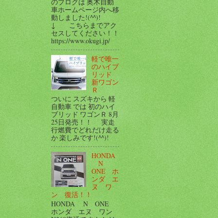
のブログは 奥木自動
車ホームページ内へ移
動しました!(^^)!
↓ こちらまでアク
セスしてください！！
https://www.okugi.jp/
軽で唯一
のハイブ
リッド
新ワゴン
Ｒ
ついに スズキから 軽
自動車 では 初のハイ
ブリッド ワゴンＲ 8月
25日発売！！ 実走
行燃費でどれだけ走る
か 楽しみです!(^^)!
HONDA
N
ONE ホ
ンダ エ
ヌ ワ
ン 復活！！
HONDA N ONE
ホンダ エヌ ワン