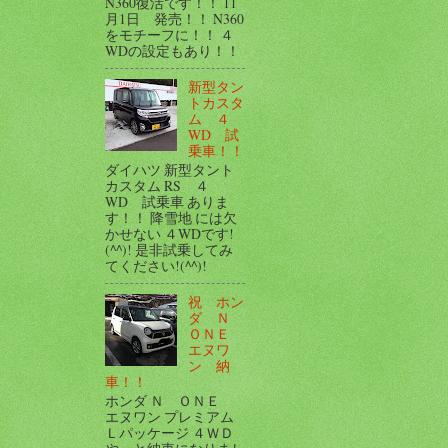
N360復活です！！ 11
月1日 発売！！ N360
をモチーフに！！ ４
WDの設定もあり！！
新型タン
トカスタ
ム ４
WD 試
乗車！！
ダイハツ 新型タント
カスタム RS ４
WD 試乗車 ありま
す！！ 降雪地 には欠
かせない ４WDです!
(^^)! 是非試乗してみ
てください!(^^)!
祝 ホン
ダ Ｎ
ＯＮＥ
エヌワ
ン 納
車！！
ホンダ Ｎ ＯＮＥ
エヌワン プレミアム
Ｌパッケージ ４ＷＤ