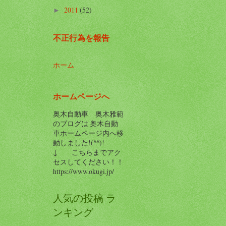
2011
(52)
►
不正行為を報告
ホーム
ホームページへ
奥木自動車 奥木雅範
のブログは 奥木自動
車ホームページ内へ移
動しました!(^^)!
↓ こちらまでアク
セスしてください！！
https://www.okugi.jp/
人気の投稿 ラ
ンキング