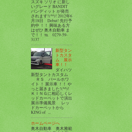
スズキ ソリオ に新し
いグレード BANDIT
バンディット が発売
されます!(^^)! 2012年6
月18日 Debut! 先行予
約中 ！！ 興味ある方
はぜひ 奥木自動車 ま
で！！ ℡ 0279-59-
3137
新型タン
トカスタ
ム 展示
車！！
ダイハツ
新型タントカスタム
ＲＳ パールホワ
イト ！ 展示車 ！！ や
っと届きました!(^^)!
ＫＩＮＧに相応しくレ
ッドカーペットで演出
展示準備風景 レッ
ドカーペットから
KING of ...
ホームページへ
奥木自動車 奥木雅範