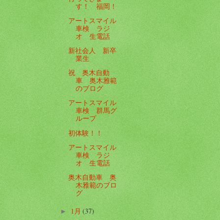
す！ 福岡！
アートスマイル
車検 ラジ
オ 生電話
新社会人 新卒
業生
祝 奥木自動
車 奥木雅範
のブログ
アートスマイル
車検 群馬グ
ループ
初体験！！
アートスマイル
車検 ラジ
オ 生電話
奥木自動車 奥
木雅範のブロ
グ
1月
(37)
►