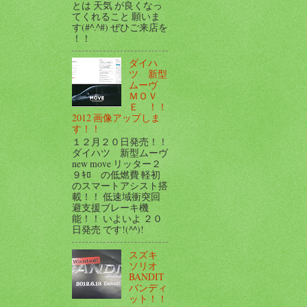
とは 天気 が良くなっ
てくれること 願いま
す(#^.^#) ぜひご来店を
！！
ダイハ
ツ 新型
ムーヴ
ＭＯＶ
Ｅ ！！
2012 画像アップしま
す！！
１２月２０日発売！！
ダイハツ 新型ムーヴ
new move リッター２
９ｷﾛ の低燃費 軽初
のスマートアシスト搭
載！！ 低速域衝突回
避支援ブレーキ機
能！！ いよいよ ２０
日発売 です!(^^)!
スズキ
ソリオ
BANDIT
バンディ
ット！！