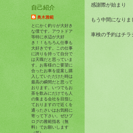
感謝際が始まり
自己紹介
奥木雅範
もう中間になりま
とにかく釣りが大好き
な僕です。アウトドア
車検の予約はチラ
等特に水辺が大好
き！！もちろん仕事も
大好きです。この仕事
に誇りを持って自分で
は天職だと思っていま
す。お客様のご要望に
合ったお車を提案し購
入していただけた時は
最高の瞬間だと思って
おります。いつでもお
茶を飲みにだけでも人
の集まる会社を目指し
ておりますので近くを
通ったさいはお気軽に
寄って下さい。ぜひブ
ログの雅範指名（無
料）でお願いします
（笑）。