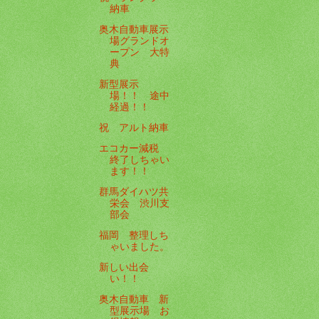
納車
奥木自動車展示
場グランドオ
ープン 大特
典
新型展示
場！！ 途中
経過！！
祝 アルト納車
エコカー減税
終了しちゃい
ます！！
群馬ダイハツ共
栄会 渋川支
部会
福岡 整理しち
ゃいました。
新しい出会
い！！
奥木自動車 新
型展示場 お