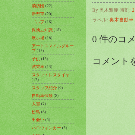
消防団
(22)
By
奥木雅範
時刻:
2
新型車
(20)
ラベル:
奥木自動車
ゴルフ
(18)
保険豆知識
(18)
0 件のコ
展示場
(16)
アートスマイルグルー
プ
(15)
コメント
子供
(13)
試乗車
(13)
スタットレスタイヤ
(12)
スタッフ紹介
(9)
自動車保険
(8)
大雪
(7)
松島
(6)
出会い
(5)
ハロウィンカー
(3)