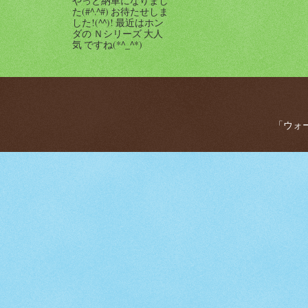
やっと納車になりまし
た(#^.^#) お待たせしま
した!(^^)! 最近はホン
ダの Ｎシリーズ 大人
気 ですね(*^_^*)
「ウォー