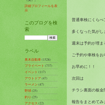
詳細プロフィールを表
示
普通車検にくらべ
このブログを検
索
多くなった気がします
週末は予約が埋ま
ラベル
ご予約や車検をお
奥木自動車
(1528)
プライベート
(737)
お早めに！！
イベント
(117)
次回は
アウトドア
(47)
ラーメン
(47)
チラシ裏面の板金
野球
(25)
釣り
(25)
報告をまとめてみます
アクセス
(22)