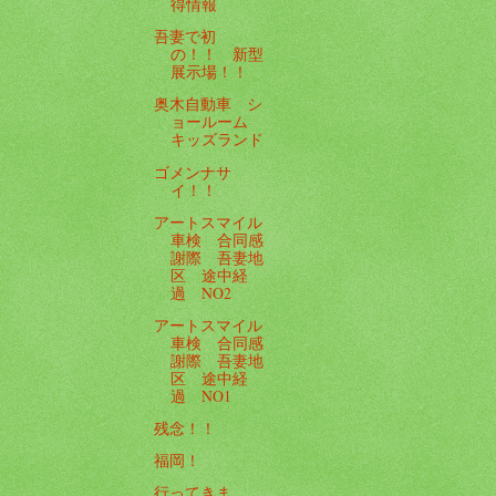
得情報
吾妻で初
の！！ 新型
展示場！！
奥木自動車 シ
ョールーム
キッズランド
ゴメンナサ
イ！！
アートスマイル
車検 合同感
謝際 吾妻地
区 途中経
過 NO2
アートスマイル
車検 合同感
謝際 吾妻地
区 途中経
過 NO1
残念！！
福岡！
行ってきま