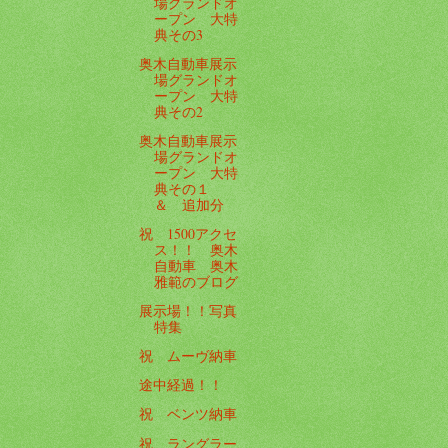
場グランドオ
ープン 大特
典その3
奥木自動車展示
場グランドオ
ープン 大特
典その2
奥木自動車展示
場グランドオ
ープン 大特
典その１
＆ 追加分
祝 1500アクセ
ス！！ 奥木
自動車 奥木
雅範のブログ
展示場！！写真
特集
祝 ムーヴ納車
途中経過！！
祝 ベンツ納車
祝 ラングラー