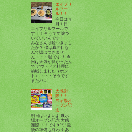
エイプリ
ルフー
ル！！
今日は４
月１日
エイプリルフールで
す！！ そうです嘘つ
いていいんです！！
みなさんは嘘つきまし
たか？ 僕は真面目な
んで嘘はつきませ
ん・・・ 嘘です ！ 今
日は天気が良かったん
で アウトドア料理に
挑戦しました（ホン
ト） ・・・そうです
またパ...
大感謝
際！！
展示場オ
ープン記
念
明日はいよいよ 展示
場オープン記念 大感
謝際 ！！です!(^^)! 最
後の準備も終わり あ