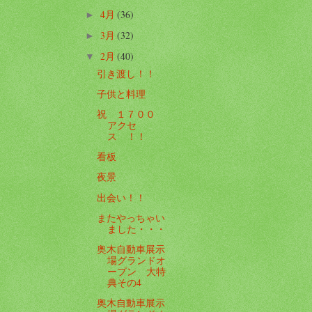
4月
(36)
►
3月
(32)
►
2月
(40)
▼
引き渡し！！
子供と料理
祝 １７００
アクセ
ス ！！
看板
夜景
出会い！！
またやっちゃい
ました・・・
奥木自動車展示
場グランドオ
ープン 大特
典その4
奥木自動車展示