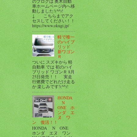
のブログは 奥木自動
車ホームページ内へ移
動しました!(^^)!
↓ こちらまでアク
セスしてください！！
https://www.okugi.jp/
軽で唯一
のハイブ
リッド
新ワゴン
Ｒ
ついに スズキから 軽
自動車 では 初のハイ
ブリッド ワゴンＲ 8月
25日発売！！ 実走
行燃費でどれだけ走る
か 楽しみです!(^^)!
HONDA
N
ONE ホ
ンダ エ
ヌ ワ
ン 復活！！
HONDA N ONE
ホンダ エヌ ワン