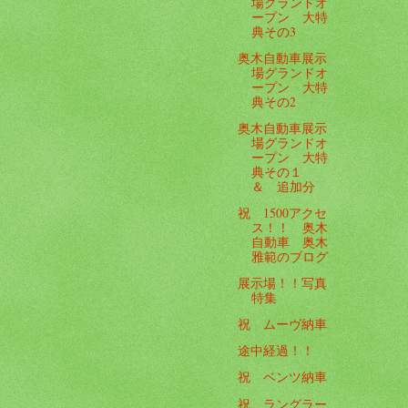
場グランドオ
ープン 大特
典その3
奥木自動車展示
場グランドオ
ープン 大特
典その2
奥木自動車展示
場グランドオ
ープン 大特
典その１
＆ 追加分
祝 1500アクセ
ス！！ 奥木
自動車 奥木
雅範のブログ
展示場！！写真
特集
祝 ムーヴ納車
途中経過！！
祝 ベンツ納車
祝 ラングラー