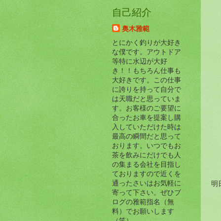
自己紹介
奥木雅範
とにかく釣りが大好き
な僕です。アウトドア
等特に水辺が大好
き！！もちろん仕事も
大好きです。この仕事
に誇りを持って自分で
は天職だと思っていま
す。お客様のご要望に
合ったお車を提案し購
入していただけた時は
最高の瞬間だと思って
おります。いつでもお
茶を飲みにだけでも人
の集まる会社を目指し
ておりますので近くを
通ったさいはお気軽に
明
寄って下さい。ぜひブ
ログの雅範指名（無
料）でお願いします
（笑）。