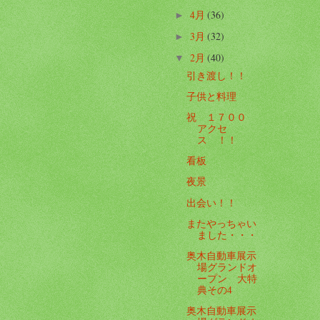
4月
(36)
►
3月
(32)
►
2月
(40)
▼
引き渡し！！
子供と料理
祝 １７００
アクセ
ス ！！
看板
夜景
出会い！！
またやっちゃい
ました・・・
奥木自動車展示
場グランドオ
ープン 大特
典その4
奥木自動車展示