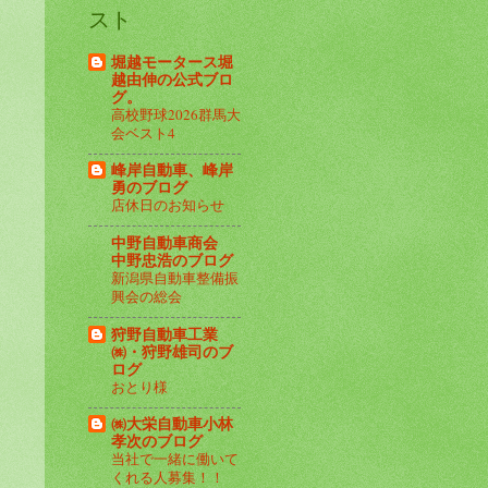
スト
堀越モータース堀
越由伸の公式ブロ
グ。
高校野球2026群馬大
会ベスト4
峰岸自動車、峰岸
勇のブログ
店休日のお知らせ
中野自動車商会
中野忠浩のブログ
新潟県自動車整備振
興会の総会
狩野自動車工業
㈱・狩野雄司のブ
ログ
おとり様
㈱大栄自動車小林
孝次のブログ
当社で一緒に働いて
くれる人募集！！