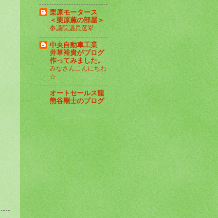
栗原モータース
＜栗原薫の部屋＞
参議院議員選挙
中央自動車工業
井草裕貴がブログ
作ってみました。
みなさんこんにちわ
☆
オートセールス龍
熊谷剛士のブログ