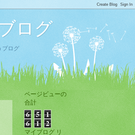
ブログ
うブログ
ページビューの
合計
6
5
1
6
1
2
マイブログ リ