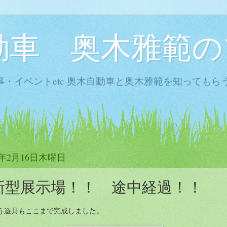
動車 奥木雅範の
・イベントetc 奥木自動車と奥木雅範を知ってもら
2年2月16日木曜日
新型展示場！！ 途中経過！！
う遊具もここまで完成しました。