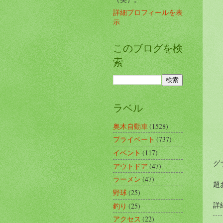
詳細プロフィールを表
示
このブログを検
索
ラベル
奥木自動車
(1528)
プライベート
(737)
イベント
(117)
グ
アウトドア
(47)
ラーメン
(47)
超
野球
(25)
詳
釣り
(25)
アクセス
(22)