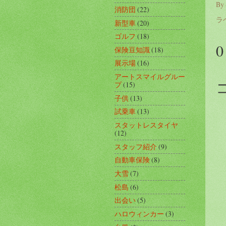
By
消防団
(22)
ラ
新型車
(20)
ゴルフ
(18)
保険豆知識
(18)
展示場
(16)
アートスマイルグルー
プ
(15)
子供
(13)
試乗車
(13)
スタットレスタイヤ
(12)
スタッフ紹介
(9)
自動車保険
(8)
大雪
(7)
松島
(6)
出会い
(5)
ハロウィンカー
(3)