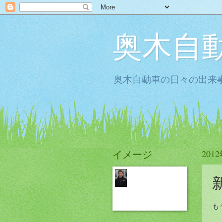
奥木自
奥木自動車の日々の出来事
イメージ
201
も