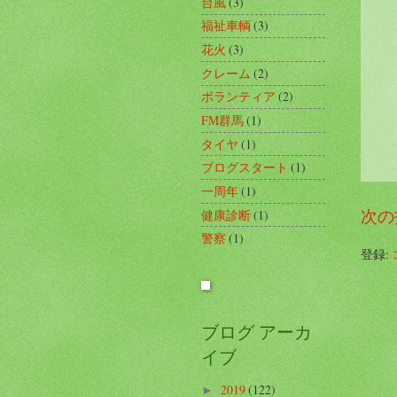
台風
(3)
福祉車輌
(3)
花火
(3)
クレーム
(2)
ボランティア
(2)
FM群馬
(1)
タイヤ
(1)
ブログスタート
(1)
一周年
(1)
次の
健康診断
(1)
警察
(1)
登録:
ブログ アーカ
イブ
2019
(122)
►